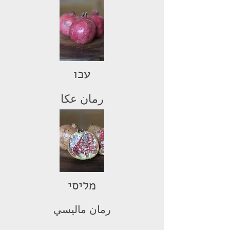
עכו
رمان عكا
מליסי
رمان ماليسي