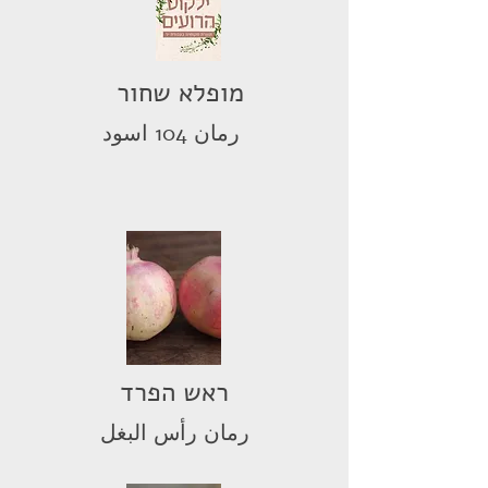
מופלא שחור
رمان 104 اسود
ראש הפרד
رمان رأس البغل