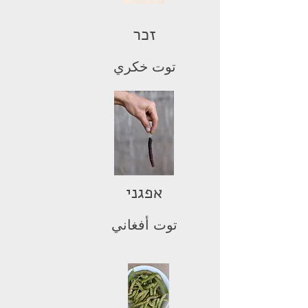
זכר
توت خكري
אפגני
توت أفغاني