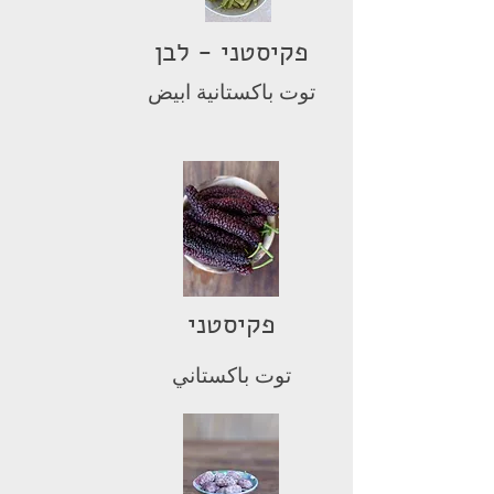
פקיסטני - לבן
توت باكستانية ابيض
פקיסטני
توت باكستاني