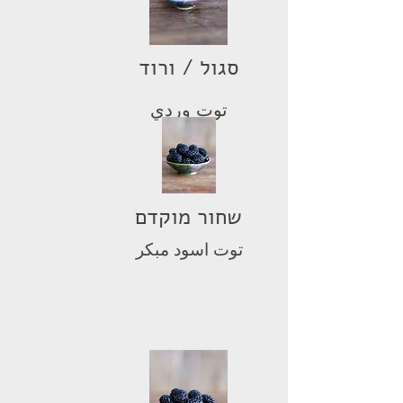
סגול / ורוד
توت وردي
שחור מוקדם
توت اسود مبكر