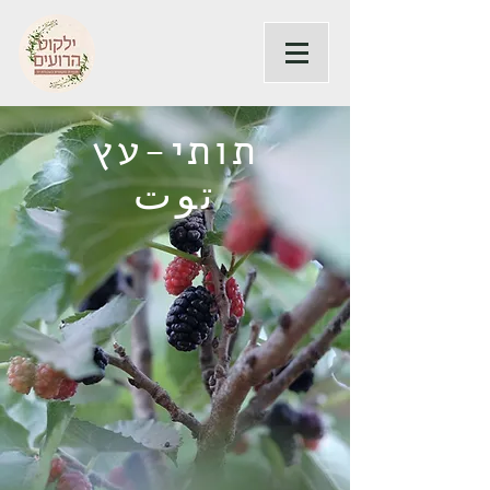
תותי-עץ
توت