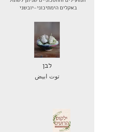
המועילים והחסכוניים שניתן לשתול
באקלים הימתיכוני-יובשני
לבן
توت ابيض